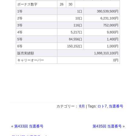
ボーナス数字
26
30
1等
1口
380,539,500円
2等
10口
6,231,100円
3等
116口
752,000円
4等
5,217口
9,800円
5等
84,556口
1,400円
6等
150,152口
1,000円
販売実績額
1,888,310,100円
キャリーオーバー
0円
カテゴリー：
8月
| Tags:
ロト7
,
当選番号
«
第433回 当選番号
第435回 当選番号
»