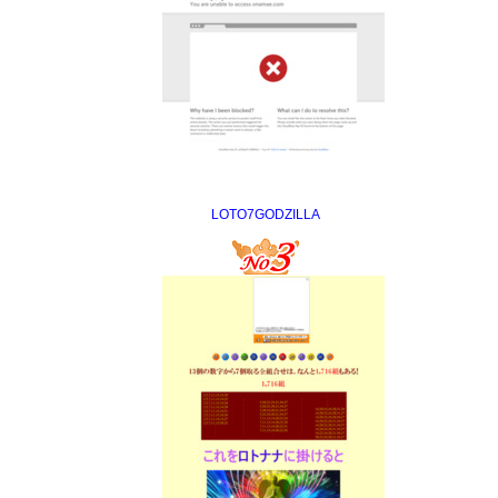
LOTO7GODZILLA