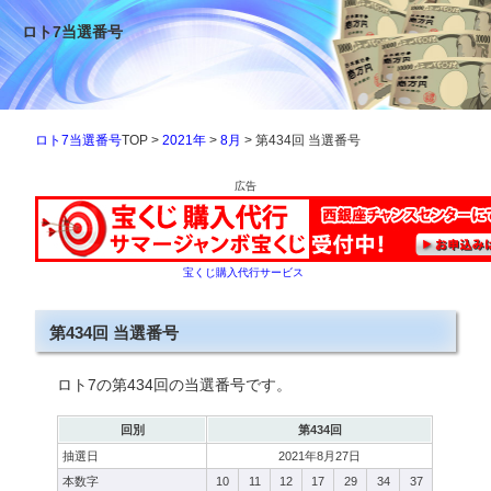
ロト7当選番号
ロト7当選番号
TOP >
2021年
>
8月
> 第434回 当選番号
広告
宝くじ購入代行サービス
第434回 当選番号
ロト7の第434回の当選番号です。
回別
第434回
抽選日
2021年8月27日
本数字
10
11
12
17
29
34
37