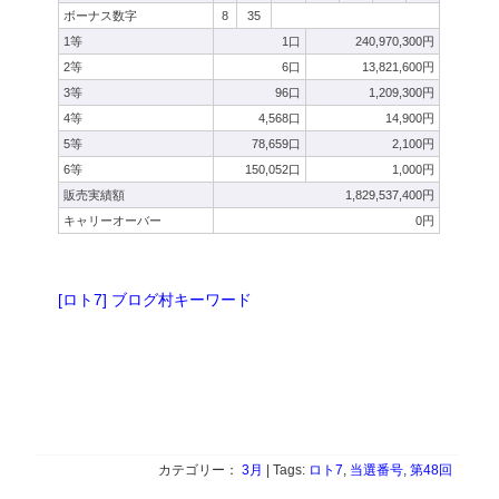
ボーナス数字
8
35
1等
1口
240,970,300円
2等
6口
13,821,600円
3等
96口
1,209,300円
4等
4,568口
14,900円
5等
78,659口
2,100円
6等
150,052口
1,000円
販売実績額
1,829,537,400円
キャリーオーバー
0円
[ロト7] ブログ村キーワード
カテゴリー：
3月
| Tags:
ロト7
,
当選番号
,
第48回