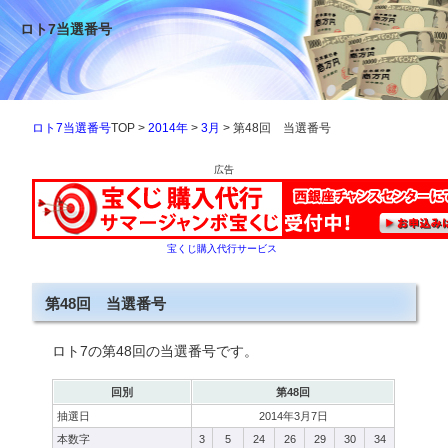
ロト7当選番号
ロト7当選番号
TOP >
2014年
>
3月
> 第48回 当選番号
広告
宝くじ購入代行サービス
第48回 当選番号
ロト7の第48回の当選番号です。
回別
第48回
抽選日
2014年3月7日
本数字
3
5
24
26
29
30
34