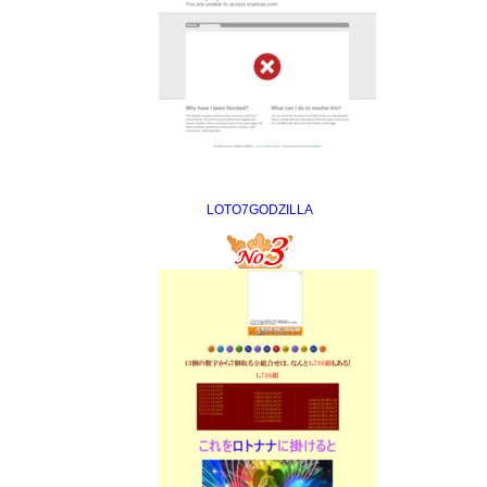
LOTO7GODZILLA