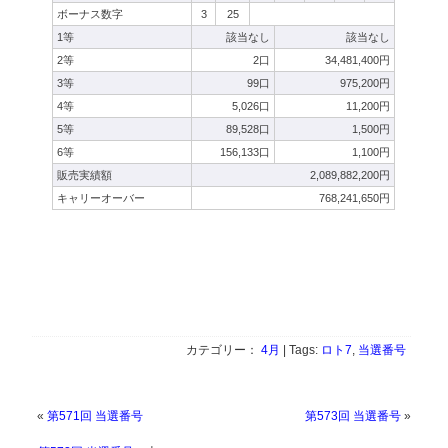
ボーナス数字
3
25
1等
該当なし
該当なし
2等
2口
34,481,400円
3等
99口
975,200円
4等
5,026口
11,200円
5等
89,528口
1,500円
6等
156,133口
1,100円
販売実績額
2,089,882,200円
キャリーオーバー
768,241,650円
カテゴリー：
4月
| Tags:
ロト7
,
当選番号
«
第571回 当選番号
第573回 当選番号
»