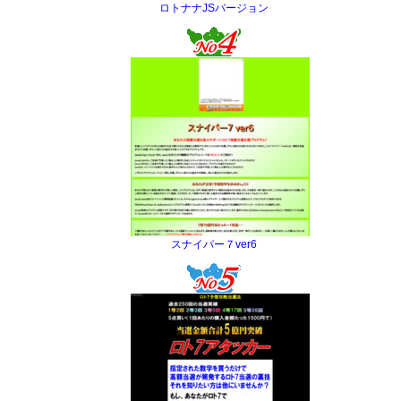
ロトナナJSバージョン
スナイパー７ver6