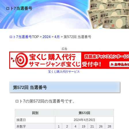
ロト7当選番号
ロト7当選番号
TOP >
2024
>
4月
> 第572回 当選番号
広告
宝くじ購入代行サービス
第572回 当選番号
ロト7の第572回の当選番号です。
回別
第572回
抽選日
2024年4月26日
本数字
1
2
4
19
21
26
28