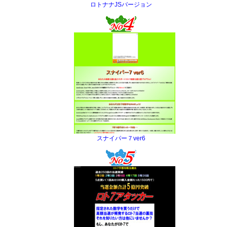
ロトナナJSバージョン
スナイパー７ver6