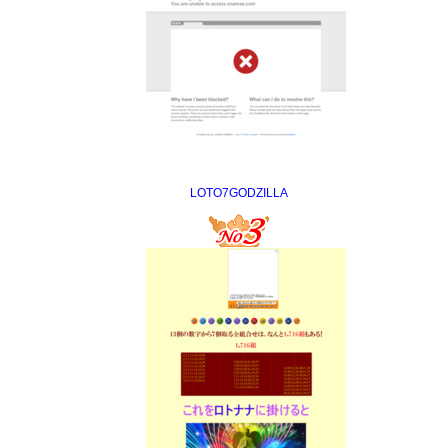
LOTO7GODZILLA