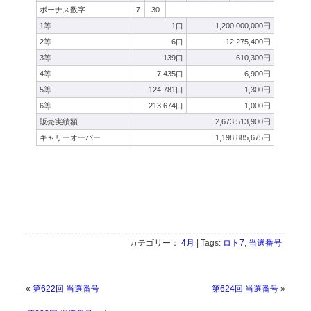
ボーナス数字
7
30
1等
1口
1,200,000,000円
2等
6口
12,275,400円
3等
139口
610,300円
4等
7,435口
6,900円
5等
124,781口
1,300円
6等
213,674口
1,000円
販売実績額
2,673,513,900円
キャリーオーバー
1,198,885,675円
カテゴリー：
4月
| Tags:
ロト7
,
当選番号
«
第622回 当選番号
第624回 当選番号
»