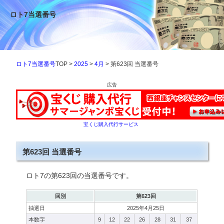
ロト7当選番号
ロト7当選番号
TOP >
2025
>
4月
> 第623回 当選番号
広告
宝くじ購入代行サービス
第623回 当選番号
ロト7の第623回の当選番号です。
回別
第623回
抽選日
2025年4月25日
本数字
9
12
22
26
28
31
37