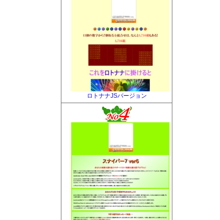
ロトナナJSバージョン