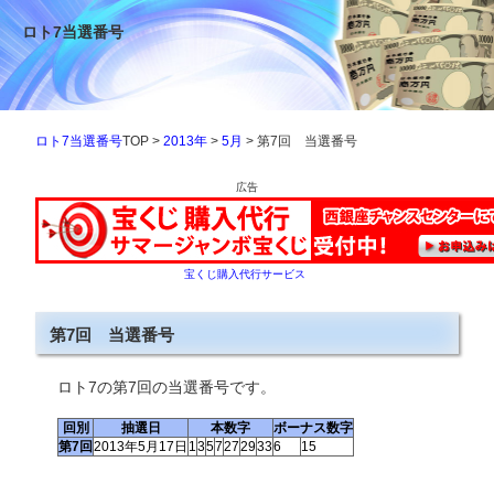
ロト7当選番号
ロト7当選番号
TOP >
2013年
>
5月
> 第7回 当選番号
広告
宝くじ購入代行サービス
第7回 当選番号
ロト7の第7回の当選番号です。
回別
抽選日
本数字
ボーナス数字
第7回
2013年5月17日
1
3
5
7
27
29
33
6
15