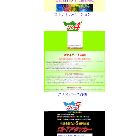
ロトナナJSバージョン
スナイパー７ver6