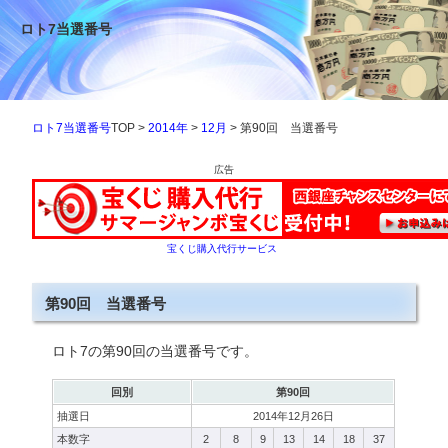
ロト7当選番号
ロト7当選番号
TOP >
2014年
>
12月
> 第90回 当選番号
広告
宝くじ購入代行サービス
第90回 当選番号
ロト7の第90回の当選番号です。
回別
第90回
抽選日
2014年12月26日
本数字
2
8
9
13
14
18
37