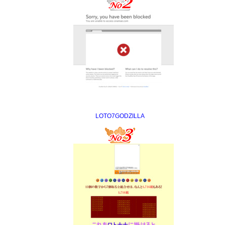
LOTO7GODZILLA