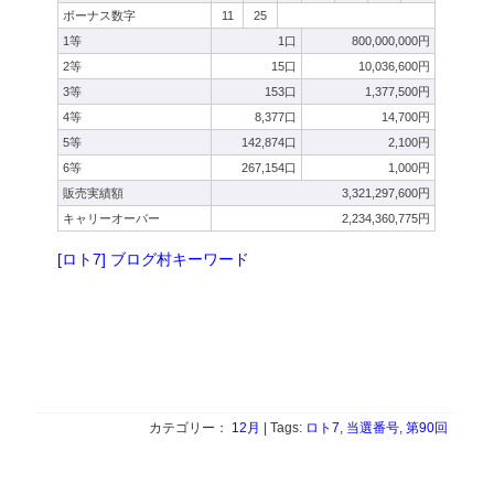
ボーナス数字
11
25
1等
1口
800,000,000円
2等
15口
10,036,600円
3等
153口
1,377,500円
4等
8,377口
14,700円
5等
142,874口
2,100円
6等
267,154口
1,000円
販売実績額
3,321,297,600円
キャリーオーバー
2,234,360,775円
[ロト7] ブログ村キーワード
カテゴリー：
12月
| Tags:
ロト7
,
当選番号
,
第90回