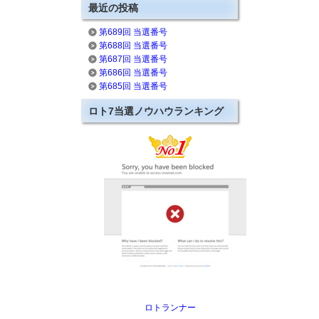
最近の投稿
第689回 当選番号
第688回 当選番号
第687回 当選番号
第686回 当選番号
第685回 当選番号
ロト7当選ノウハウランキング
ロトランナー