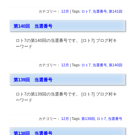
カテゴリー：
12月
| Tags:
ロト7
,
当選番号
,
第141回
第140回 当選番号
ロト7の第140回の当選番号です。 [ロト7] ブログ村キ
ーワード
カテゴリー：
12月
| Tags:
ロト7
,
当選番号
,
第140回
第139回 当選番号
ロト7の第139回の当選番号です。 [ロト7] ブログ村キ
ーワード
カテゴリー：
12月
| Tags:
第139回
,
ロト7
,
当選番号
第138回 当選番号