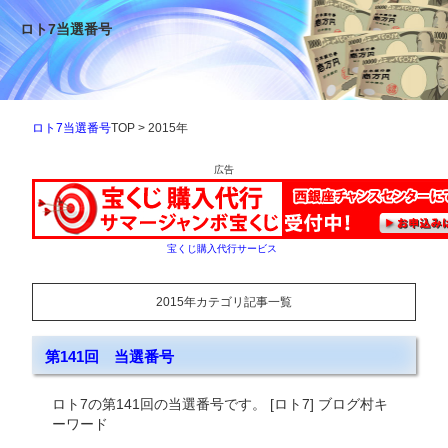
ロト7当選番号
ロト7当選番号
TOP > 2015年
広告
宝くじ購入代行サービス
2015年カテゴリ記事一覧
第141回 当選番号
ロト7の第141回の当選番号です。 [ロト7] ブログ村キ
ーワード