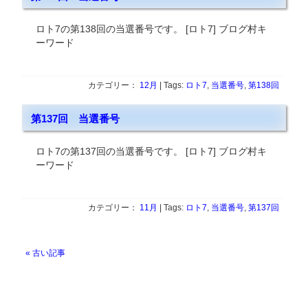
ロト7の第138回の当選番号です。 [ロト7] ブログ村キ
ーワード
カテゴリー：
12月
| Tags:
ロト7
,
当選番号
,
第138回
第137回 当選番号
ロト7の第137回の当選番号です。 [ロト7] ブログ村キ
ーワード
カテゴリー：
11月
| Tags:
ロト7
,
当選番号
,
第137回
« 古い記事