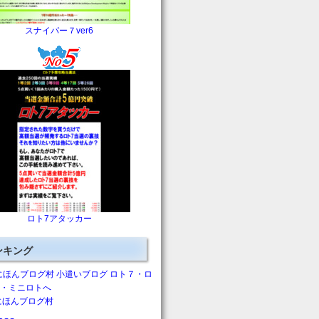
スナイパー７ver6
ロト7アタッカー
ンキング
にほんブログ村