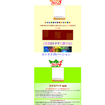
ロトナナJSバージョン