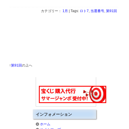
カテゴリー：
1月
| Tags:
ロト7
,
当選番号
,
第91回
↑
第91回
の上へ
インフォメーション
ホーム