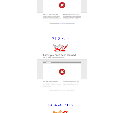
ロトランナー
LOTO7GODZILLA