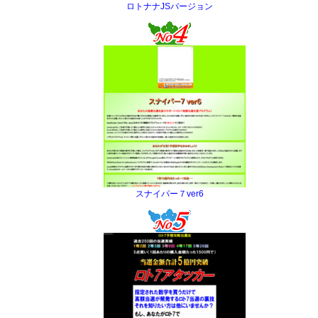
ロトナナJSバージョン
スナイパー７ver6