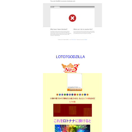
LOTO7GODZILLA