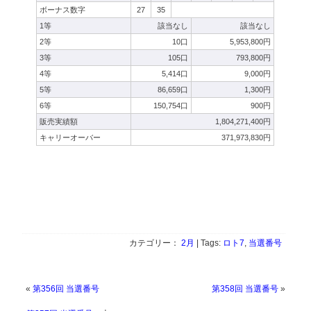
ボーナス数字
27
35
1等
該当なし
該当なし
2等
10口
5,953,800円
3等
105口
793,800円
4等
5,414口
9,000円
5等
86,659口
1,300円
6等
150,754口
900円
販売実績額
1,804,271,400円
キャリーオーバー
371,973,830円
カテゴリー：
2月
| Tags:
ロト7
,
当選番号
«
第356回 当選番号
第358回 当選番号
»