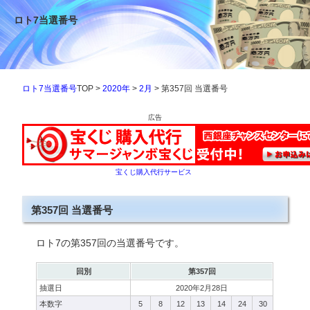
ロト7当選番号
ロト7当選番号
TOP >
2020年
>
2月
> 第357回 当選番号
広告
宝くじ購入代行サービス
第357回 当選番号
ロト7の第357回の当選番号です。
回別
第357回
抽選日
2020年2月28日
本数字
5
8
12
13
14
24
30