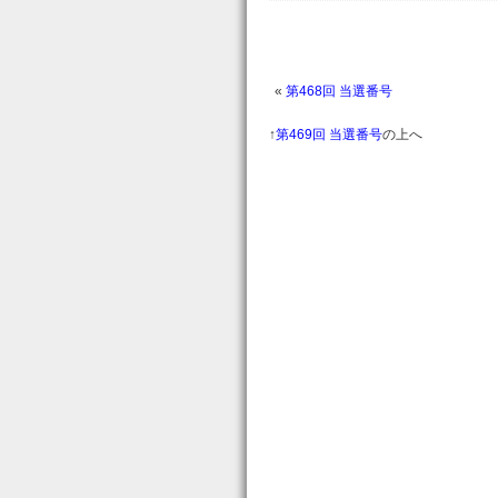
«
第468回 当選番号
↑
第469回 当選番号
の上へ