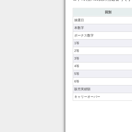
回別
抽選日
本数字
ボーナス数字
1等
2等
3等
4等
5等
6等
販売実績額
キャリーオーバー