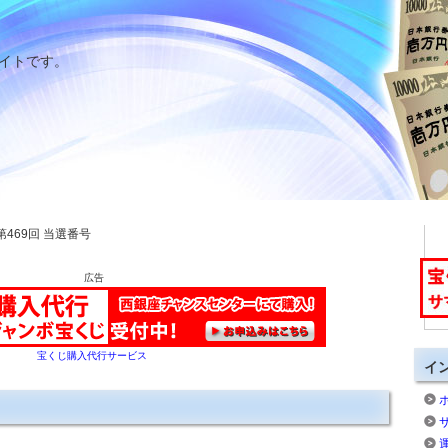
イトです。
 第469回 当選番号
広告
宝くじ購入代行サービス
イ
す。