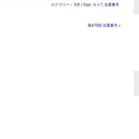
カテゴリー：
5月
| Tags:
ロト7
,
当選番号
第470回 当選番号
»