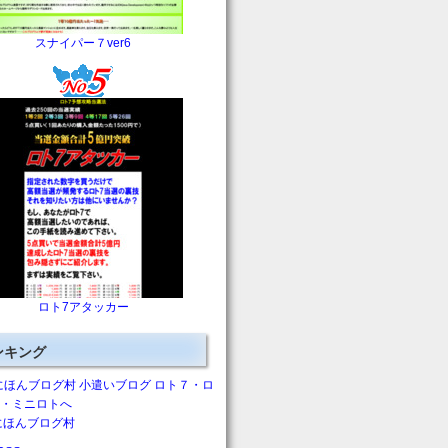
スナイパー７ver6
ロト7アタッカー
ンキング
にほんブログ村