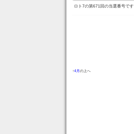
ロト7の第671回の当選番号で
↑
4月
の上へ