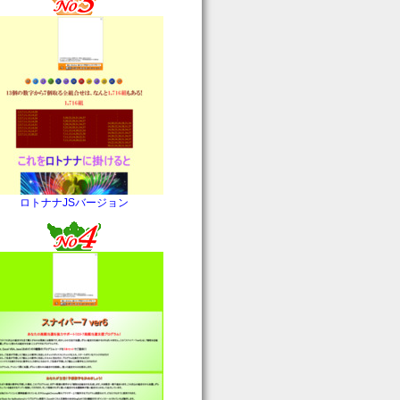
ロトナナJSバージョン