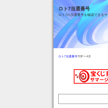
ロト7当選番号
ロト7の当選番号を確認できるサ
ロト7当選番号
TOP > 4月